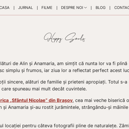
CASA
JURNAL
FILME
DESPRE NOI
BLOG
CONTA
ături de Alin și Anamaria, am simțit că nunta lor va fi plin
 simplu și frumos, iar ziua lor a reflectat perfect acest luc
ții sincere, alături de familie și prieteni apropiați. Totul s-
 care spuneau mai mult decât cuvintele.
rica „Sfântul Nicolae” din Brașov
, cea mai veche biserică o
 Alin și Anamaria și-au rostit jurămintele, strângându-și mâin
 locației pentru câteva fotografii pline de naturalețe. Zâm