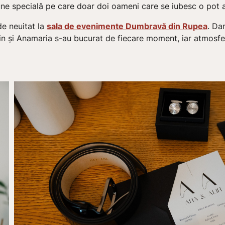
une specială pe care doar doi oameni care se iubesc o pot 
de neuitat la
sala de evenimente Dumbravă din Rupea
. Da
lin și Anamaria s-au bucurat de fiecare moment, iar atmosfe